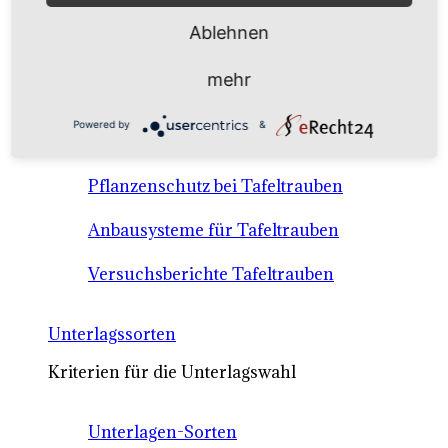
Anbausysteme & Recht
Ablehnen
Tafeltrauben A-Z Sortenbeschreibungen
mehr
Tafeltraubenanbau - rechtliche
Powered by
&
Voraussetzungen
Pflanzenschutz bei Tafeltrauben
Anbausysteme für Tafeltrauben
Versuchsberichte Tafeltrauben
Unterlagssorten
Kriterien für die Unterlagswahl
Unterlagen-Sorten